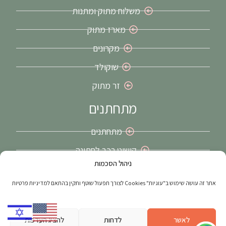
משלוח מתוק ומתנות
מארז מתוק
מקרונים
שוקולד
זר מתוק
מתחתנים
מתחתנים
קישוט רכב לחתונה
ניהול הסכמות
זרי כלה בירושלים
אתר זה עושה שימוש ב"עוגיות" Cookies לצורך תפעול שוטף ותקין בהתאם למדיניות פרטיות
האתר נבנה ע"י
web4all
הבית הישראלי לפרסום באינטרנט בע"מ | מקודם
על ידי
חברת דיגיטל
– פוש דיגיטל
לאשר
לדחות
להציג העדפות