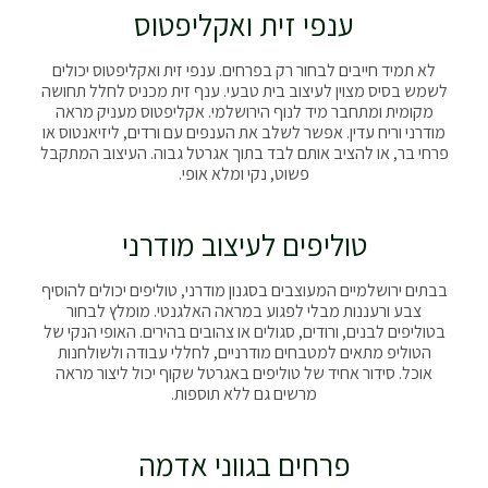
ענפי זית ואקליפטוס
לא תמיד חייבים לבחור רק בפרחים. ענפי זית ואקליפטוס יכולים
לשמש בסיס מצוין לעיצוב בית טבעי. ענף זית מכניס לחלל תחושה
מקומית ומתחבר מיד לנוף הירושלמי. אקליפטוס מעניק מראה
מודרני וריח עדין. אפשר לשלב את הענפים עם ורדים, ליזיאנטוס או
פרחי בר, או להציב אותם לבד בתוך אגרטל גבוה. העיצוב המתקבל
פשוט, נקי ומלא אופי.
טוליפים לעיצוב מודרני
בבתים ירושלמיים המעוצבים בסגנון מודרני, טוליפים יכולים להוסיף
צבע ורעננות מבלי לפגוע במראה האלגנטי. מומלץ לבחור
בטוליפים לבנים, ורודים, סגולים או צהובים בהירים. האופי הנקי של
הטוליפ מתאים למטבחים מודרניים, לחללי עבודה ולשולחנות
אוכל. סידור אחיד של טוליפים באגרטל שקוף יכול ליצור מראה
מרשים גם ללא תוספות.
פרחים בגווני אדמה