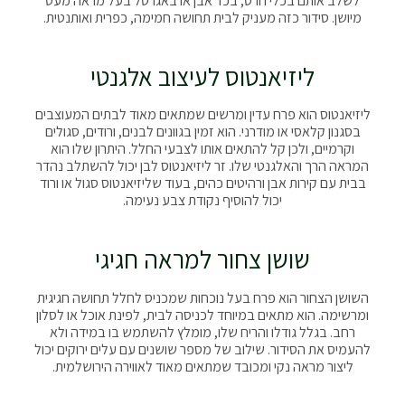
לשלב אותם בכלי חרס, בכד אבן או באגרטל בעל מראה מעט
מיושן. סידור כזה מעניק לבית תחושה חמימה, כפרית ואותנטית.
ליזיאנטוס לעיצוב אלגנטי
ליזיאנטוס הוא פרח עדין ומרשים שמתאים מאוד לבתים המעוצבים
בסגנון קלאסי או מודרני. הוא זמין בגוונים לבנים, ורודים, סגולים
וקרמיים, ולכן קל להתאים אותו לצבעי החלל. היתרון שלו הוא
המראה הרך והאלגנטי שלו. זר ליזיאנטוס לבן יכול להשתלב נהדר
בבית עם קירות אבן ורהיטים כהים, בעוד שליזיאנטוס סגול או ורוד
יכול להוסיף נקודת צבע נעימה.
שושן צחור למראה חגיגי
השושן הצחור הוא פרח בעל נוכחות שמכניס לחלל תחושה חגיגית
ומרשימה. הוא מתאים במיוחד לכניסה לבית, לפינת אוכל או לסלון
רחב. בגלל גודלו והריח שלו, מומלץ להשתמש בו במידה ולא
להעמיס את הסידור. שילוב של מספר שושנים עם עלים ירוקים יכול
ליצור מראה נקי ומכובד שמתאים מאוד לאווירה הירושלמית.