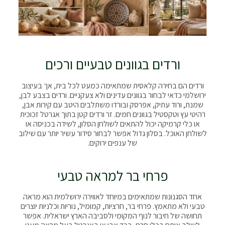
ורדים בגוונים טבעיים ורכים
ורדים הם בחירה קלאסית שמתאימה כמעט לכל בית, אך בעיצוב
ירושלמי כדאי לבחור בגוונים עדינים ולא צעקניים. ורדים בצבע לבן,
שמנת, ורוד עתיק, אפרסק ובורדו משתלבים היטב עם קירות אבן,
רהיטי עץ וטקסטיל בגוונים חמים. זר ורדים קטן בתוך אגרטל זכוכית
או כלי קרמיקה יכול להתאים לשולחן הסלון, לשידה בכניסה או
לשולחן האוכל. בסלון גדול אפשר לבחור סידור עשיר יותר עם שילוב
של ענפים ירוקים.
פרחי בר למראה טבעי
אחד הסגנונות שמתאימים במיוחד לאווירה ירושלמית הוא מראה
טבעי ולא מתאמץ. פרחי בר, חרציות, קמומיל, נוריות וכלניות יוצרים
תחושה של חיבור לנוף המקומי ולסביבה הארץ ישראלית. אפשר