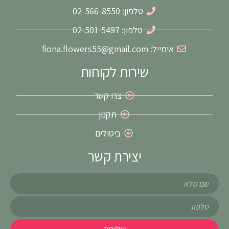
a
k
m
-
טלפון: 02-566-8550
f
טלפון: 02-501-5497
אימייל: fiona.flowers55@gmail.com
שירות לקוחות
צרו קשר
תקנון
ביטולים
יצירת קשר
שם
טלפון