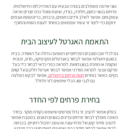
גווני אדמה משתלבים בצורה טבעית עם האדריכלות הירושלמית.
פרחים בגווני כתום, חלודה, בורדו, שמנת וסגול כהה יוצרים מראה
עמוק וחם. אפשר לשלב ורדים כתומים, גרברות, כריזנטמות וענפים
ירוקים כדי ליצור זר עשיר שמתאים במיוחד לעונת הסתיו והחורף.
התאמת האגרטל לעיצוב הבית
גם לכלי שבו מוצבים הפרחים יש השפעה גדולה על האווירה. בבית
בסגנון ירושלמי אפשר לבחור באגרטלים מקרמיקה, חרס, זכוכית
שקופה או מתכת בגוון נחושת. למראה כפרי כדאי לבחור כלי בעל
מרקם טבעי. למראה מודרני אפשר לבחור אגרטל חלק ובעל קווים
נקיים. כאשר בוחרים
חנות פרחים בירושלים
, אפשר לבקש המלצה
גם לגבי סוג הכלי שיתאים לזר ולחלל.
בחירת פרחים לפי החדר
בסלון אפשר להציב זר גדול ומרשים שישמש נקודת מוקד. בחדר
השינה מומלץ לבחור פרחים עדינים בגוונים רגועים. במטבח אפשר
להציב סידור קטן של פרחי עונה או עשבי תיבול ריחניים. בכניסה
לבית אפשר לבחור סידור גבוה שמעניק רושם חגיגי כבר מהרגע