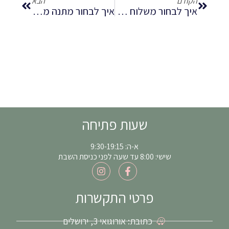
הקודם
הבא
איך לבחור משלוח פרחים ליום הולדת לפי גיל וסגנון אישי?
איך לבחור מתנה מרגשת שמרגישה אישית ולא צפויה
שעות פתיחה
א-ה: 9:30-19:15
שישי: 8:00 עד שעה לפני כניסת השבת
I
F
n
a
s
c
t
e
פרטי התקשרות
a
b
g
o
כתובת: אורוגואי 3, ירושלים
r
o