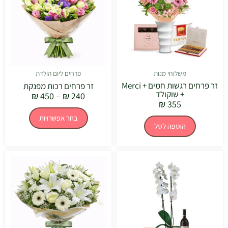
סוגים.
ניתן
לבחור
את
האפשרויו
בעמוד
המוצר
משלוחי מנות
פרחים ליום הולדת
זר פרחים רגשות חמים + Merci
זר פרחים רכות מפנקת
+ שוקולד
₪
450
–
₪
240
₪
355
בחר אפשרויות
הוספה לסל
טווח
למוצר
מחירים:
זה
יש
עד
מספר
סוגים.
ניתן
לבחור
את