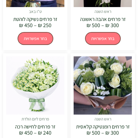
בעמוד
בעמוד
המוצר
המוצר
ראש השנה
ט"ו באב
זר פרחים אהבה ראשונה
זר פרחים נשיקה לוהטת
₪
450
–
₪
250
₪
500
–
₪
300
בחר אפשרויות
בחר אפשרויות
טווח
טווח
למוצר
למוצר
מחירים:
מחירים:
זה
זה
יש
יש
עד
עד
מספר
מספר
סוגים.
סוגים.
ניתן
ניתן
לבחור
לבחור
את
את
האפשרויות
האפשרויו
בעמוד
בעמוד
המוצר
המוצר
ראש השנה
פרחים ליום הולדת
זר פרחים רומנטיקה קלאסית
זר פרחים לחישה רכה
₪
450
–
₪
240
₪
500
–
₪
300