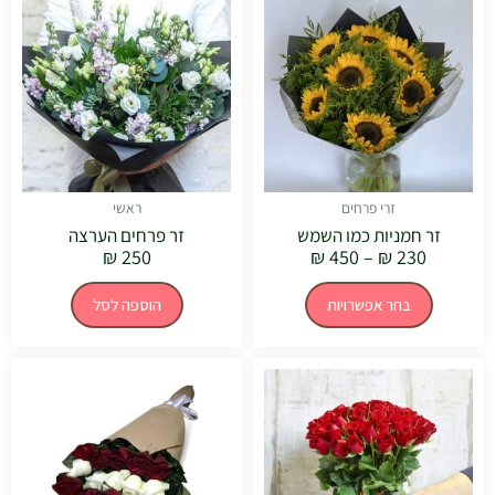
מחירים:
זה
יש
עד
מספר
סוגים.
ניתן
לבחור
את
האפשרויות
בעמוד
המוצר
זרי פרחים
ראשי
זר חמניות כמו השמש
זר פרחים הערצה
₪
250
₪
450
–
₪
230
בחר אפשרויות
הוספה לסל