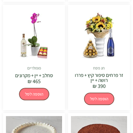
חג פסח
פופולריים
זר פרחים סיפור קיץ + פררו
סחלב + יין + מקרונים
רושה + יין
₪
465
₪
390
הוספה לסל
הוספה לסל
טווח
טווח
למוצר
למוצר
מחירים:
מחירים:
זה
זה
יש
יש
עד
עד