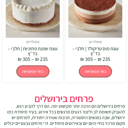
מספר
מספר
סוגים.
סוגים.
ניתן
ניתן
לבחור
לבחור
את
את
האפשרויות
האפשרויו
בעמוד
בעמוד
המוצר
המוצר
פופולריים
פופולריים
עוגת מוס טריקולד | חלבי –
עוגת שמנת פחזניות | חלבי –
בד״ץ
בד״ץ
₪
305
–
₪
235
₪
305
–
₪
235
בחר אפשרויות
בחר אפשרויות
פרחים בירושלים
פרחים בירושלים הם הרבה יותר מקישוט יפה. הם דרך להביע רגש,
להעניק תשומת לב וליצור רגעים מרגשים בכל אירוע. בעיר מיוחדת כמו
ירושלים, שבה נפגשים היסטוריה, תרבות ואווירה ייחודית, לפרחים יש
מקום מרכזי בחיי היום יום ובאירועים מיוחדים. זרי פרחים צבעוניים יכולים