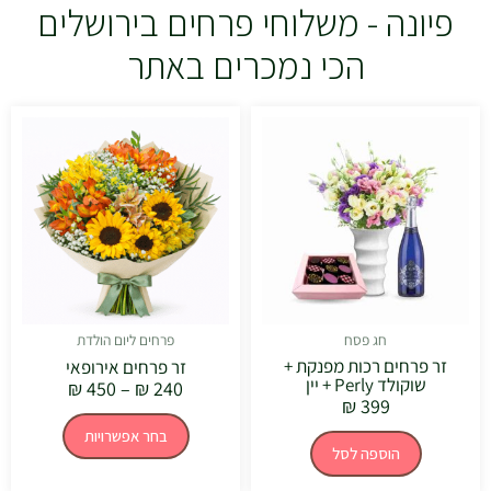
פיונה - משלוחי פרחים בירושלים
הכי נמכרים באתר
טווח
למוצר
מחירים:
זה
יש
עד
מספר
סוגים.
ניתן
לבחור
את
האפשרויו
בעמוד
המוצר
חג פסח
פרחים ליום הולדת
זר פרחים רכות מפנקת +
זר פרחים אירופאי
שוקולד Perly + יין
₪
450
–
₪
240
₪
399
בחר אפשרויות
הוספה לסל