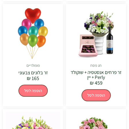
חג פסח
פופולריים
זר פרחים אנסטסיה + שוקולד
זר בלונים צבעוני
Perly + יין
₪
165
₪
459
הוספה לסל
הוספה לסל
טווח
למוצר
מחירים:
זה
יש
עד
מספר