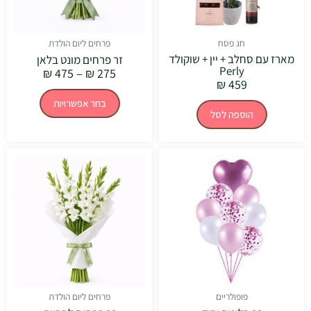
האפשרויו
בעמוד
המוצר
חג פסח
פרחים ליום הולדת
מארז עם סחלב + יין + שוקולד
זר פרחים מונט בלאן
Perly
₪
475
–
₪
275
₪
459
בחר אפשרויות
הוספה לסל
טווח
למוצר
מחירים:
זה
יש
עד
מספר
סוגים.
ניתן
לבחור
את
האפשרויו
בעמוד
המוצר
פופולריים
פרחים ליום הולדת