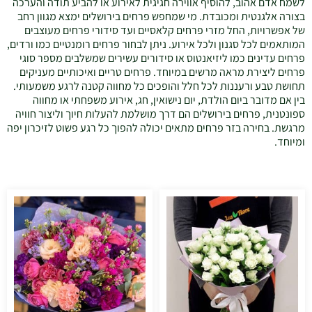
לשמח אדם אהוב, להוסיף אווירה חגיגית לאירוע או להביע תודה והערכה
בצורה אלגנטית ומכובדת. מי שמחפש פרחים בירושלים ימצא מגוון רחב
של אפשרויות, החל מזרי פרחים קלאסיים ועד סידורי פרחים מעוצבים
המותאמים לכל סגנון ולכל אירוע. ניתן לבחור פרחים רומנטיים כמו ורדים,
פרחים עדינים כמו ליזיאנטוס או סידורים עשירים שמשלבים מספר סוגי
פרחים ליצירת מראה מרשים במיוחד. פרחים טריים ואיכותיים מעניקים
תחושת טבע ורעננות לכל חלל והופכים כל מחווה קטנה לרגע משמעותי.
בין אם מדובר ביום הולדת, יום נישואין, חג, אירוע משפחתי או מחווה
ספונטנית, פרחים בירושלים הם דרך מושלמת להעלות חיוך וליצור חוויה
מרגשת. בחירה בזר פרחים מתאים יכולה להפוך כל רגע פשוט לזיכרון יפה
ומיוחד.
טווח
טווח
למוצר
למוצר
מחירים:
מחירים:
זה
זה
יש
יש
עד
עד
מספר
מספר
סוגים.
סוגים.
ניתן
ניתן
לבחור
לבחור
את
את
האפשרויות
האפשרויו