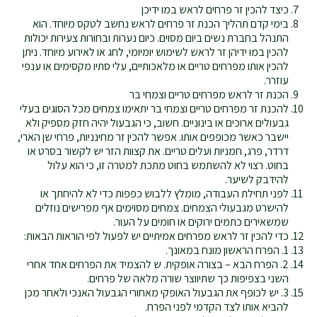
כיצד להכין זר פרחים לראש במו ידיכן
בימי קדם תהליך הכנת זר פרחים לראש נחשב לטקס מיוחד. הוא
התנהל בחברת נשים ביום מסוים. כיום נערות ובחורות צעירות יכולות
להכין במו ידיהן זר לראש לשימוש יומיומי, לחג או לאירוע מיוחד. ניתן
להכין אותו מפרחים טריים או מלאכותיים, עלי סתיו מקסימים או ענפי
עוזרר.
הכנת זר לראש מפרחים טריים וצמחי בר
להכנת זר מפרחים טריים וצמחי בר יתאימו צמחים מכל הסוגים בעלי
גבעולים ארוכים או בינוניים. חשוב, כי הגבעול יהיה חזק מספיק ולא
יישבר כאשר מכופפים אותו. אפשר להכין זר מחינניות, פרחי שן הארי,
דרדר, פרג, חמניות ועלים טריים. את קצוות הזר יש לקשור בסרט או
בחוט. רצוי לא להשתמש בחוט מתכת למטרה זו, כי הוא עלול
להידבק לשיער.
לפני תחילת העבודה, מומלץ ללבוש כפפות כדי לא להיחתך או
להישרט מגבעולי הצמחים. צמחים מסוימים אף מפרישים נוזלים
שמשאירים כתמים ירוקים או חומים על העור.
כדי להכין זר לראש מפרחים אמיתיים יש לפעול לפי הוראות הבאות:
1. הפרח הראשון מונח במאונך.
2. הפרח הבא – בצורה אופקית. ש להצמיד את הפרחים אחד אחרי
השני בצפיפות כך שתיווצר שורה מלאה של פרחים.
3. יש לכופף את הגבעול האופקי מאחורי הגבעול האנכי ולאחר מכן
להביא אותו לצד הקדמי לפני הפרח.