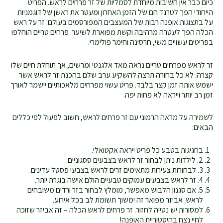
כיום כבר אין חשיבות מיוחדת לסמליות של זר פרחים לראש. הפריט
הייחודי הפך לטרנד חם של הזמן האחרון ומעטר את ראשן של דוגמניות
על בתצוגות אופנה רבות של המעצבים המפורסמים בעולם. זר על ראש
הכלה הפך לעטרה מרהיבה וקשת מפוארת לשיער. פרחים טריים הוחלפו
בפריטים עשויים משי, חרסינה וחימר פולימרי.
זר לראש מפרחים טריים נראה מאד אלגנטי ומרשים, אך תוחלת חיים שלו
קצרה. לא כל בחורה תרצה להשקיע ערב שלם בהכנת זר לראש אשר
ישמש אותה זמן קצר בלבד. פריט עשוי מפרחים מלאכותיים יישמר לאורך
זמן רב יותר וייראה לא פחות יפה.
לשמירה על מראה הרמוני עם זר פרחים לראש, חשוב לפעול לפי כללים
הבאים:
בחגיגות בטבע כל פריט ייראה אקטואלי.
2. לילדות ניתן לבחור זר לראש בצבעים ססגוניים.
3. לבחורות צעירות מתאימים זרים לראש בצבעי פסטל עדינים.
4. זר לראש בצבעים עמוקים טבעיים הולם אישה בוגרת יותר.
5. אם סגנון הלבוש מאפשר, מומלץ לבחור בזר ורדים משובחים
לראש. אביזר מפואר זה ימשוך תשומת לב בכל אירוע.
למסורות יש נטייה לחזור. זר פרחים לראש הכלה – זה אביזר שזוכה
לחיי נצח בהיסטוריית האופנה!