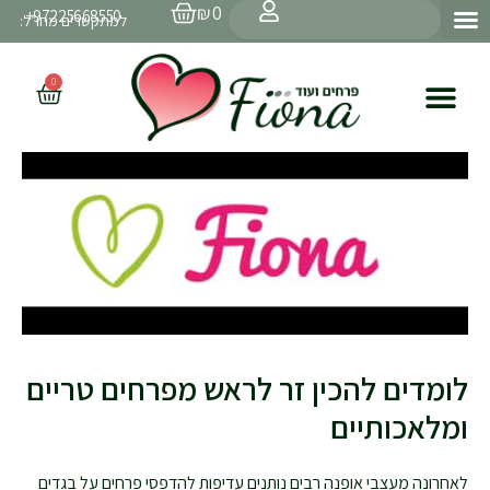
עגלת
ילוג
חיפוש
₪
0
97225668550+
קניות
למתקשרים מחו״ל:
תוכן
0
עגלת
קניות
לומדים להכין זר לראש מפרחים טריים
ומלאכותיים
לאחרונה מעצבי אופנה רבים נותנים עדיפות להדפסי פרחים על בגדים