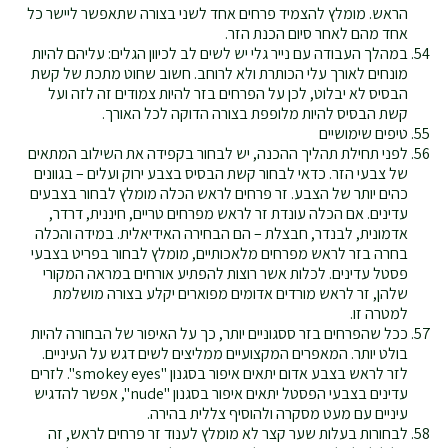
הראש. מומלץ להצמיד פרחים אחד לשני בצורה שתאפשר ליישר כל
אחד מהם לאחר סיום הכנת הזר.
במהלך העבודה עם נייר גלי יש לשים לב לכיוון הגלים: עליהם להיות
מונחים לאורך עלי הכותרת ולא לרוחב. חשוב שחוט מתכת של קשת
הבסיס לא יבלוט, לכן על הפרחים בזר להיות צמודים זה לזה ועל
קשת הבסיס להיות מלופפת בצורה הדוקה לכל האורך.
טיפים שימושיים
לפני תחילת תהליך ההכנה, יש לבחור בקפידה את השילוב המתאים
של צבעי הזר. כדאי לבחור קשת הבסיס בצבע ירוק ועלים – בגוונים
כהים יותר של הצבע. זר פרחים לראש הכלה מומלץ לבחור בצבעים
עדינים. אם הכלה עונדת זר לראש מפרחים טריים, חיננית, דרדר,
אדמונית, לבנדר, חבצלת – הם הבחירה האידיאלית. במידה והכלה
בחרה בזר לראש מפרחים מלאכותיים, מומלץ לבחור בפריט בצבעי
פסטל עדינים. לכלות אשר רוצות להפתיע אורחים במראה המקורי
שלהן, זר לראש מורדים אדומים מפוארים יקלע בצורה מושלמת
למטרה זו.
ככל שהפרחים בזר ססגוניים יותר, כך על האיפור של הבחורה להיות
בולט יותר. המאפרים המקצועיים ממליצים לשים דגש על העיניים.
לזר לראש בצבע אדום יתאים איפור בסגנון "smokey eyes". לזרים
עדינים בצבעי הפסטל יתאים איפור בסגנון "nude", אפשר להדגיש
עיניים עם מעט מסקרה ולהוסיף צללית בהירה.
לבחורות בעלות שער קצר לא מומלץ לענוד זר פרחים לראש, זה