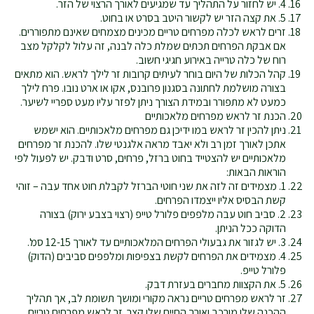
4. יש לחזור על התהליך עד שמגיעים לאורך הרצוי של הזר.
5. את קצה הזר יש לקשור היטב בסרט או בחוט.
זרים לראש לכלה מפרחים טריים מכינים מצמחים שאינם מתפוררים.
אם אבקת הפרחים תכתים שמלת כלה לבנה, זה עלול לקלקל מצב
רוח של כלה טרייה באירוע חגיגי חשוב.
קהל הכלות של היום בוחר לעיתים קרובות זר לילך לראש. הוא מתאים
בצורה מושלמת לחתונה בסגנון פרובנס, אקו או ארט נובו. פרח לילך
כמעט לא מתפורר ובמידת הצורך ניתן לפזר עליו מעט ספריי לשיער.
הכנת זר לראש מפרחים מלאכותיים
ניתן להכין זר לראש במו ידיכן גם מפרחים מלאכותיים. הוא ישמש
אתכן לאורך זמן רב ולא יאבד מראה אלגנטי שלו. להכנת זר מפרחים
מלאכותיים יש להצטייד בחוט ברזל, פרחים, סרט ודבק. יש לפעול לפי
הוראות הבאות:
1. מצמידים זה לזה את שני חוטי הברזל לקבלת חוט אחד עבה – זוהי
קשת הבסיס אליו ייצמדו הפרחים.
2. סביב חוט עבה מלפפים פלורל טייפ (רצוי בצבע ירוק) בצורה
הדוקה ככל הניתן.
3. יש לגזור את גבעולי הפרחים המלאכותיים עד לאורך 12-15 סמ'.
4. מצמידים את הפרחים לקשת בצפיפות ומלפפים סביבים (הדוק)
פלורל טייפ.
5. את הקצוות מחברים בעזרת דבק.
זר לראש מפרחים טריים נראה מקורי ומושך תשומת לב, אך תהליך
ההכנה שלו מורכב ואורך החיים שלו קצר. זר לראש מפרחים טריים