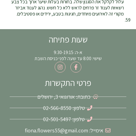
עלול לקלקל את הסגנון שלה. בחורות בעלות שיער ארוך בכל צבע
רשאיות לענוד זר פרחים לראש ללא כל חשש. נהוג לענוד אביזר
מקורי זה לאירועים מיוחדים, חגיגות בטבע, ירידים או פסטיבלים.
שעות פתיחה
א-ה: 9:30-19:15
שישי: 8:00 עד שעה לפני כניסת השבת
I
F
n
a
s
c
t
e
פרטי התקשרות
a
b
g
o
כתובת: אורוגואי 3, ירושלים
r
o
a
k
m
-
טלפון: 02-566-8550
f
טלפון: 02-501-5497
אימייל: fiona.flowers55@gmail.com