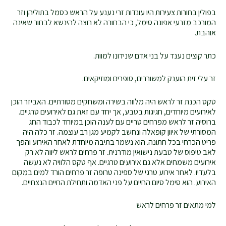
בפולין בחורות צעירות היו עונדות זרי נענע על הראש כסמל בתוליהן וזר
המורכב מזרעי אפונה סימל, כי הבחורה לא רוצה להינשא לבחור שאינה
אוהבת.
כתר קוצים נענד על בני אדם שנידונו למוות.
זר עלי זית הוענק למשוררים, סופרים ומוזיקאים.
טקס הכנת זר לראש היה מלווה בשירה ומשחקים מסורתיים. האביזר הוכן
לאירועים מיוחדים, חגיגות בטבע, אך יחד עם זאת גם לאירועים טרגיים.
ברוסיה זר לראש מפרחים טריים עם לענה הוכן במיוחד לכבוד החג
המסורתי של איוון קופאלה ונחשב לקמיע מגן רב עוצמה. זר כלה היה
פריט הכרחי בכל חתונה. הוא נשמר בתיבה מיוחדת לאחר האירוע והפך
לאב טיפוס של טבעת נישואין מודרנית. זר פרחים לראש ליווה לא רק
אירועים משמחים אלא גם אירועים טרגיים. אף טקס הלוויה לא נעשה
בלעדיו. לאחר אירוע טרגי של ספינה טרופה זר פרחים הורד למים במקום
האירוע. הוא סימל סיום החיים על פני האדמה ותחילת החיים הנצחיים.
למי מתאים זר פרחים לראש