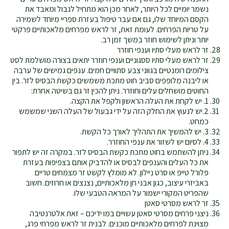
נשמר יומיים לכל היותר, לאחר מכן הוא מתחיל לנבול ומאבד את
הקסם המיוחד שלו, גם אם עבר טיפול בעזרת ספריי מיוחד לשמירה
על טריות הפרחים. לעומת זאת, זר לראש מפרחים מלאכותיים פרקטי
יותר וניתן לשימוש חוזר במשך זמן רב.
זר לראש מעלי סתיו וענפי חוזרר
זר לראש מעלי סתיו ססגוניים וענפי חוזרר יתאים בצורה מושלמת לסט
צילומים רומנטיים בגווני צבע סתוויים חמים. ענפים גמישים של ערבה
או ליבנה מלופפים סביב חוט מתכת משמשים כקשת הבסיס לזר. בין
החוטים מושחלים עלים וחוזרר. ניתן להכין זר גם בשיטה אחרת:
1. יש לקחת את העלה הראשון ולקפל את הקצה.
2.יש לנעוץ את החלק הזה על ידי גבעול של העלה השני שמשמש
כמחט.
3. יש להמשיך את התהליך לאורך כל הקשת.
4. לסיום יש לשזור את ענפי החוזרר.
ניתן להשתמש בחוט מתכת כקשת הבסיס לזר. במקרה זה יש לתפור
את כל העלים והענפים לבסיס או להדביק אותם בצפיפות בעזרת
פלורל טייפ או סרט ניילון. לא מומלץ לקשט זר מצמחים טריים
באביזרי עיצוב, כגון אבני חן מלאכותיים, נצנצים או חרוזים. חשוב
שהפריט המקורי ישמור על המראה הטבעי שלו.
זר לראש מסרטי סאטן
ניצני פרחים מסרטי סאטן עשויים במו ידיכם – זאת אלטרנטיבה
מצוינת לפרחים מלאכותיים מוכנים. לבנית זר לראש מפרחי פרג,