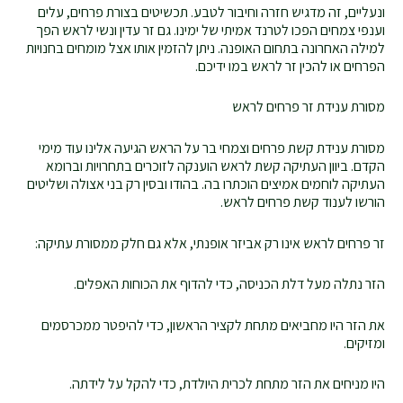
ונעליים, זה מדגיש חזרה וחיבור לטבע. תכשיטים בצורת פרחים, עלים
וענפי צמחים הפכו לטרנד אמיתי של ימינו. גם זר עדין ונשי לראש הפך
למילה האחרונה בתחום האופנה. ניתן להזמין אותו אצל מומחים בחנויות
הפרחים או להכין זר לראש במו ידיכם.
מסורת ענידת זר פרחים לראש
מסורת ענידת קשת פרחים וצמחי בר על הראש הגיעה אלינו עוד מימי
הקדם. ביוון העתיקה קשת לראש הוענקה לזוכרים בתחרויות וברומא
העתיקה לוחמים אמיצים הוכתרו בה. בהודו ובסין רק בני אצולה ושליטים
הורשו לענוד קשת פרחים לראש.
זר פרחים לראש אינו רק אביזר אופנתי, אלא גם חלק ממסורת עתיקה:
הזר נתלה מעל דלת הכניסה, כדי להדוף את הכוחות האפלים.
את הזר היו מחביאים מתחת לקציר הראשון, כדי להיפטר ממכרסמים
ומזיקים.
היו מניחים את הזר מתחת לכרית היולדת, כדי להקל על לידתה.