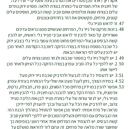
אקורדיון. לאחר מכן מסדרים את הסרט בעיגול ותופרים – זוהי ליבה
של חיננית אליה תופרים עלי כותרת בצורת לולאה. מסרט ירוק גוזרים
עלים בצורות שונות ומלפפים אותם סביב קשת הבסיס, מוסיפים עלים
קטנים, פרחים, מקשטים את הזר בחרוזים ונצנצים.
זר לראש מנייר גלי
בזכות מרקם של נייר גלי, הפרחים שעשויים ממנו נראים עדינים
ואווריריים. קל מאד להכין זר לראש אביבי מנייר גלי. ראשית, יש להכין
קשת הבסיס וגבעולי הפרחים מחוט מתכת עטוף בנייר גלי בצבע ירוק.
כל שכבה נוספת נצמדת בצורה הדוקה לשכבה הקודמת. לאחר מכן
יש להכין עלים לפי הוראות הבאות:
1. יש לקפל נייר גלי במספר שכבות ולגזור ממנו צורות עלים.
2. יש ללפף כל עלה סביב עפרון בצורה הדוקה ככל הניתן ולאחר מכן
ליישר אותו.
3. יש להצמיד כל עלה לגבעול ולהדביק שכבת נייר ירוק מעל.
4. במידת הצורך, ניתן לעגל מעט את שולי עלי הכותרת בעזרת עפרון.
אפשר להכין במו ידיכן פרחים מכל הסוגים, כגון: פרג, חבצלת, נרקיס,
אדמונית, ורד. הפרח הקל ביותר להכנה הנו חיננית. כדי להכין חיננית
מנייר גלי, יש לגזור צורות של עלי כותרת מנייר לבן ואת הליבה מנייר
צהוב, יש להדביק את הכל על הגבעול ובכך להעניק לפרי ידיכן
מראה של פרח אמיתי. לאחר מכן אפשר להתחיל בתהליך הכנת הזר.
את הגבעולים עם הפרחים והעלים המוכנים יש ללפף לסירוגין סביב
קשת הבסיס. יש להצמיד את הפרחים אחד אחרי השני בצפיפות כך
שתיווצר שורה מלאה של פרחים. זה יגרום לזר להיראות מושלם על