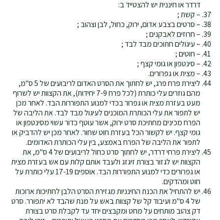
דרדר או חיננית יש להצטייד ב:
– קשת ;
– סרטים בצבע אדום, ירוק, כחול, לבן וצהוב ;
– חרוזים לאבקנים ;
– עיגולים חתוכים מבד לבד ;
– חוטים ;
– סינטפון או גומי קצף ;
– מצית או גפרורים.
ליצירת פרח פרג, יש לחתוך את הסרט האדום לריבועים של 5 ס"מ,
מהם גוזרים עלי כותרת (לכל פרח 7-9 יחידות), את הקצוות יש לשרוף
מעט בעזרת מצית או גפרור בכדי למנוע התפוררות הבד. לאחר מכן
יש לתפור את עלי הכותרת המוכנים לעיגול מבד לבד. את הליבה של
הפרח מכינים מחתיכת סרט ירוק, אשר עוטף כדור עשוי מסינטפון או
גומי קצף. יש לקשור הכל בעזרת חוט שחור. לאחר מכן יש להדביק או
לתפור את הליבה של הפרח באמצע, בין עלי הכותרת האדומים.
ליצירת פרחי דרדר, יש לחתוך סרט כחול לריבועים של 4 ס"מ, את
הקצוות יש לגזור בצורת זיגזג ולעבד אותם קלות עם אש בעזרת מצית
או גפרורים כדי למנוע התפוררות הבד. אוספים 17-19 עלי כותרת על
חוט ומהדקים.
יש להתחיל את הכנת החינניות מגזירת הסרט הלבן לחתיכות ארוכות
של 4 ס"מ ועיבוד קל של קצוות באש על מנת שהבד לא יתפורר. סרט
דק צהוב מותחים על מחט ומקבצים יחד עד לקבלת סרט בצורת