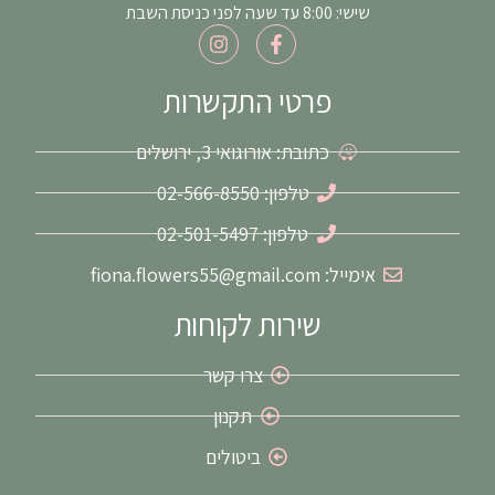
שישי: 8:00 עד שעה לפני כניסת השבת
I
F
n
a
s
c
t
e
פרטי התקשרות
a
b
g
o
כתובת: אורוגואי 3, ירושלים
r
o
a
k
m
-
טלפון: 02-566-8550
f
טלפון: 02-501-5497
אימייל: fiona.flowers55@gmail.com
שירות לקוחות
צרו קשר
תקנון
ביטולים