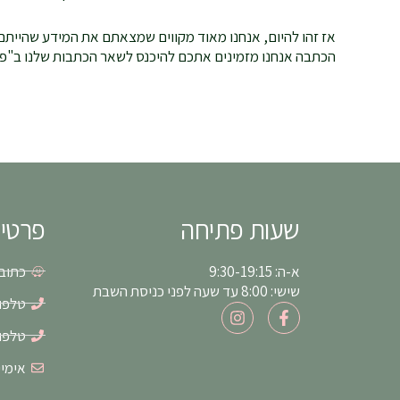
אז זהו להיום, אנחנו מאוד מקווים שמצאתם את המידע שהייתם 
הכתבה אנחנו מזמינים אתכם להיכנס לשאר הכתבות שלנו ב"פיו
שעות פתיחה
פרטי
א-ה: 9:30-19:15
כתובת: א
שישי: 8:00 עד שעה לפני כניסת השבת
טלפון: 6-8550
I
F
n
a
טלפון: 1-5497
s
c
t
e
אימייל: s55@gmail.com
a
b
g
o