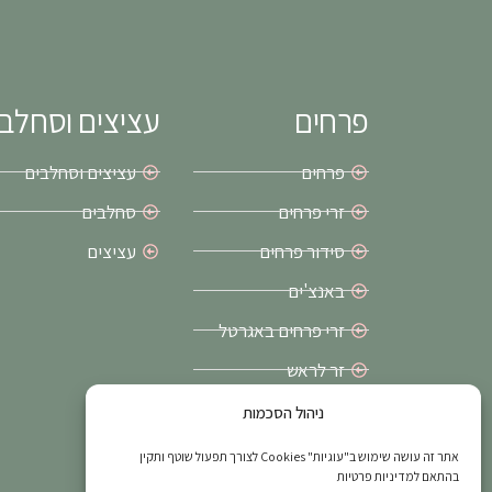
r
o
a
k
m
-
f
פרחים
עציצים וסחלב
פרחים
עציצים וסחלבים
זרי פרחים
סחלבים
סידור פרחים
עציצים
באנצ'ים
זרי פרחים באגרטל
זר לראש
זרי כלה בירושלים
ניהול הסכמות
פרחים ליום הולדת
אתר זה עושה שימוש ב"עוגיות" Cookies לצורך תפעול שוטף ותקין
בהתאם למדיניות פרטיות