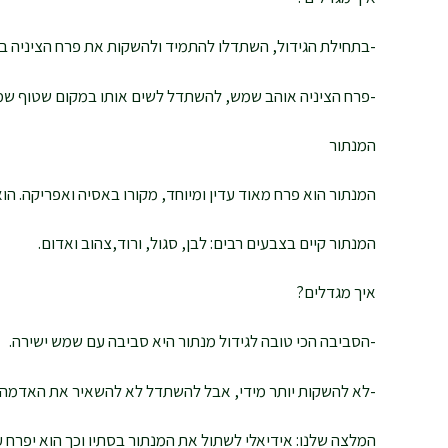
-בתחילת הגידול, השתדלו להתמיד ולהשקות את פרח הציניה בערך 4-5 פעמים בשבוע, לאחר שהפרחים יבצבצו, תוכלו להשקות בכמות נכבדת של מים פ
-פרח הציניה אוהב שמש, להשתדל לשים אותו במקום שטוף שמ
המנתור
המנתור הוא פרח מאוד עדין ומיוחד, מקורו באסיה ואפריקה. הו
המנתור קיים בצבעים רבים: לבן, סגול, ורוד,צהוב ואדום.
איך מגדלים?
-הסביבה הכי טובה לגידול מנתור היא סביבה עם שמש ישירה.
-לא להשקות יותר מידי, אבל להשתדל לא להשאיר את האדמה 
המלצה שלנו: אידיאלי לשתול את המנתור בסתיו וכך הוא יפרח ע