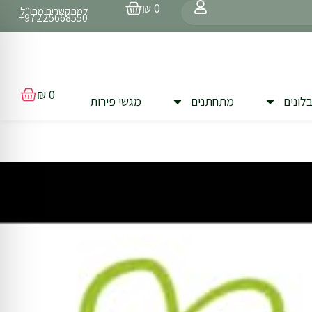
עגלת
₪
0
למתקשרים מחו״ל:
קניות
97225668550+
עגלת
₪
0
לונים
מתחתנים
מגשי פירות
קניות