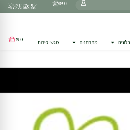
עגלת
₪
0
למתקשרים מחו״ל:
קניות
97225668550+
עגלת
₪
0
לונים
מתחתנים
מגשי פירות
קניות