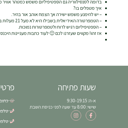
בדומה לסנסילווריה גם הספטיפיליום משמש כמטהר אוויר מר
איך מטפלים בו?
– יש להימנע משמש ישירה אך הצמח אוהב אור בהיר.
– הטמפרטורה האידיאלית בשבילו היא לא מעל 21 מעלות בקיץ ולא מתחת 16 מעלות בחורף.
– הספטיפיליום רגיש לרוח ולטמפרטורות נמוכות.
אז זהו! מקווים שעזרנו לכם 🙂 לעוד כתבות מעניינות היכנסו
שעות פתיחה
פרטי
א-ה: 9:30-19:15
כתובת: א
שישי: 8:00 עד שעה לפני כניסת השבת
טלפון: 6-8550
I
F
n
a
טלפון: 1-5497
s
c
t
e