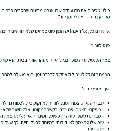
כולנו מכירים את הרגע הזה שבו אנחנו מבינים שחסרים פרחים 
מידי עבודה" ו"אין לי זמן לזה".
אז קודם כל, אל דאגה! יש המון סוגי צמחים שלא דורשים הרבה זמן והשקעה. א
סנסילווריה
צמח הסנסילווריה מוכר בגלל היותו מטהר אוויר בבית, הוא קול
הצמח הזה קל לטיפול ולא זקוק להרבה זמן, הוא מושלם למתחיל
איך מטפלים בו?
לגבי השקייה, צמח הסנסילווריה לא זקוק כלל לכמות גדול
– כעיקרון הצמח אינו בררן בקשר למקומו, אבל חשוב שלא י
– מבחינת טמפרטורה זה פשוט, חמים זה אידאלי אך צמח הסנ
טיפ שלנו: הצמח לא ידידותי במיוחד לבעלי חיים, כך שעדיף 
אנטוריום