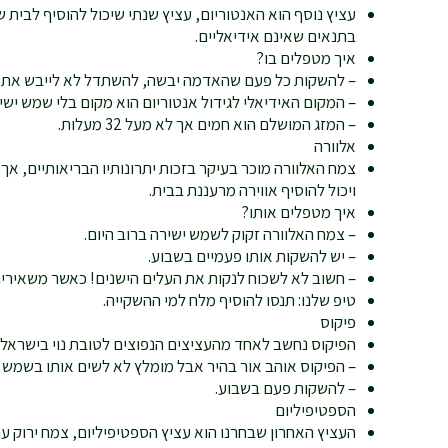
עציץ נוסף הוא האנטוריום, עציץ שנתי שיכול להוסיף לבית 
בתנאים שאינם אידיאליים.
איך מטפלים בו?
– להשקות כל פעם שהאדמה יבשה, להשתדל לא לייבש את הצ
– המקום האידיאלי לגידול אנטוריום הוא מקום בלי שמש יש
– המזג המושלם הוא חמים אך לא מעל 32 מעלות.
אלוורה
צמח האלוורה מוכר בעיקר בזכות יתרונותיו הבריאותיים, אך
ויכול להוסיף אווירה מרעננת בבית.
איך מטפלים אותו?
– צמח האלוורה זקוק לשמש ישירה ברוב היום.
– יש להשקות אותו פעמיים בשבוע.
– חשוב לא לשכוח לנקות את העלים הישנים! כאשר משאירים
טיפ שלנו: תנסו להוסיף מלח למי ההשקייה.
פיקוס
הפיקוס נחשב לאחד מהעציצים הנפוצים לטובת נוי בישראל ב
– הפיקוס אוהב אור בהיר אבל מומלץ לא לשים אותו בשמש י
– להשקות פעם בשבוע.
הספטיפיליום
העציץ האחרון שבחרנו הוא עציץ הספטיפיליום, צמח ירוק 