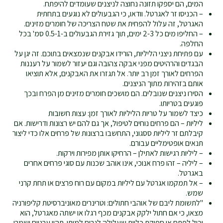
המים, הם יספקו תזונה נחוצה לניצנים שעומדים להיפתח.
– הכניסו זר לאגרטל. וודאו, כי הגבעולים לא נוגעים בתחתית
האגרטל, זה עלול להפחית את שטח הצריכה של חומרים מזינים.
– החליפו מים כל 2-3 ימים, תוך גזירת הגבעולים ב-0.5-1 סמ' בכל
החלפה.
עם פתיחת ניצני הליליות, הורידו אבקנים שנמצאים בתוכם. זה יגן על
הבגדים והרהיטים מפני אבקה צהובה וגם יעזור לשמור על רעננות
הפרחים לאורך זמן רב יותר. אל תגזרו את האבקנים, אלא תוציאו
אותם בזהירות מתוך הניצנים.
הסירו ניצנים שנובלים. הם מושכים חומרים מזינים מן הפרח ובכך
פוגעים בטריותו.
כיצד לשמור על טריות הליליות לאורך זמן: עצות חשובות
ליליות – הם פרחים נוחים לטיפול, אך גם להם יש רצונות ודרישות. אם
קיבלתם זר ליליות ססגוני, התחשבו ברצונות של פרחים אלו כדי ליצור
תנאים אופטימליים עבורם.
– ליליות רגישות לאתילן – הרחיקו אותן מפירות וירקות.
– ליליה – זהו פרח אנוכי, אינו אוהב שכנות עם סוגי פרחים אחרים
באגרטל.
– אל תמקמו אגרטל עם ליליות במקום עם רוח פרצים או תחת קרני
שמש.
"לתשומת ליבם של אוהבי חתולים: וטרינרים מאוניברסיטת קליפורניה
מצאו, כי אם חתול ילקק אבקנים מכף רגלו או ישתה מאגרטל, הוא
יכול לפתח אי ספיקת כליות שעלולה לגרום למותו. תהיו ערניים ושמרו