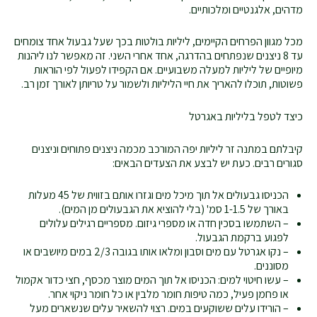
מדהים, אלגנטיים ומלכותיים.
מכל מגוון הפרחים הקיימים, ליליות בולטות בכך שעל גבעול אחד צומחים
עד 8 ניצנים שנפתחים בהדרגה, אחד אחרי השני. זה מאפשר לנו ליהנות
מיופיים של ליליות למעלה משבועיים. אם הקפידו לפעול לפי הוראות
פשוטות, תוכלו להאריך את חיי הליליות ולשמור על טריותן לאורך זמן רב.
כיצד לטפל בליליות באגרטל
קיבלתם במתנה זר ליליות יפה המורכב מכמה ניצנים פתוחים וניצנים
סגורים רבים. כעת יש לבצע את הצעדים הבאים:
הכניסו גבעולים אל תוך מיכל מים וגזרו אותם בזווית של 45 מעלות
באורך של 1-1.5 סמ' (בלי להוציא את הגבעולים מן המים).
– השתמשו בסכין חדה או מספרי גיזום. מספריים רגילים עלולים
לפגוע ברקמת הגבעול.
– נקו אגרטל עם מים וסבון ומלאו אותו בגובה 2/3 במים מיושבים או
מסוננים.
– עשו חיטוי למים: הכניסו אל תוך המים מוצר מכסף, חצי כדור אקמול
או פחמן פעיל, כמה טיפות חומר מלבין או כל חומר ניקוי אחר.
– הורידו עלים ששוקעים במים. רצוי להשאיר עלים שנשארים מעל