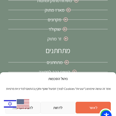
משלוח מתוק ומתנות
מארז מתוק
מקרונים
שוקולד
זר מתוק
מתחתנים
מתחתנים
קישוט רכב לחתונה
ניהול הסכמות
זרי כלה בירושלים
אתר זה עושה שימוש ב"עוגיות" Cookies לצורך תפעול שוטף ותקין בהתאם למדיניות פרטיות
האתר נבנה ע"י
web4all
הבית הישראלי לפרסום באינטרנט בע"מ | מקודם
על ידי
חברת דיגיטל
– פוש דיגיטל
לאשר
לדחות
להציג העדפות
מפת אתר