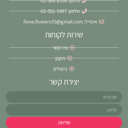
m
-
טלפון: 02-566-8550
f
טלפון: 02-501-5497
אימייל: fiona.flowers55@gmail.com
שירות לקוחות
צרו קשר
תקנון
ביטולים
יצירת קשר
שם
טלפון
שליחה