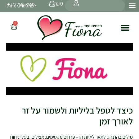
עגלת
ילוג
חיפוש
₪
0
97225668550+
קניות
למתקשרים מחו״ל:
תוכן
0
עגלת
קניות
כיצד לטפל בליליות ולשמור על זר
לאורך זמן
מילים בהן נהוג לתאר ליליות הן – פרחים מקסימים, אצילים, בעלי ניחוח