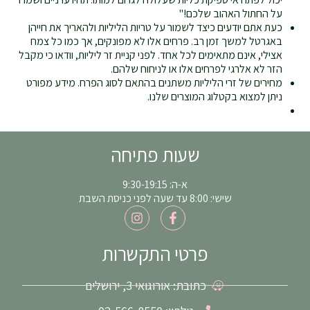
על החתול האהוב שלכם!"
כעת אתם יודעים כיצד לשמור על טריות הליליות ולהאריך את חייהן
באגרטל למשך זמן רב. פרחים אלו לא מפונקים, אך כמו כל צמח
אצילי, אינם מתאימים לכל אחד. לפני קניית זר ליליות, וודאו כי מקבל
הזר לא אלרגי לפרחים אלו או לניחוח שלהם.
מחירים של זרי הליליות משתנים בהתאם לסוג הפרח. מידע מפורט
ניתן למצוא בקטלוג המוצרים שלנו.
שעות פתיחה
א-ה: 9:30-19:15
שישי: 8:00 עד שעה לפני כניסת השבת
I
F
n
a
s
c
t
e
פרטי התקשרות
a
b
g
o
כתובת: אורוגואי 3, ירושלים
r
o
a
k