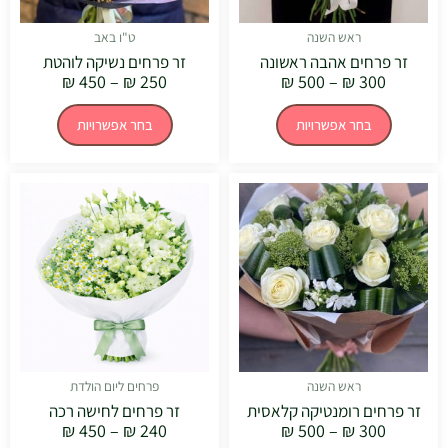
בעמוד
בעמוד
המוצר
המוצר
ראש השנה
ט"ו באב
זר פרחים אהבה ראשונה
זר פרחים נשיקה לוהטת
₪
450
–
₪
250
₪
500
–
₪
300
בחר אפשרויות
בחר אפשרויות
טווח
טווח
למוצר
למוצר
מחירים:
מחירים:
זה
זה
יש
יש
עד
עד
מספר
מספר
סוגים.
סוגים.
ניתן
ניתן
לבחור
לבחור
את
את
האפשרויות
האפשרויו
בעמוד
בעמוד
המוצר
המוצר
ראש השנה
פרחים ליום הולדת
זר פרחים רומנטיקה קלאסית
זר פרחים לחישה רכה
₪
450
–
₪
240
₪
500
–
₪
300