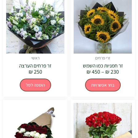
מחירים:
זה
יש
עד
מספר
סוגים.
ניתן
לבחור
את
האפשרויות
בעמוד
המוצר
זרי פרחים
ראשי
זר חמניות כמו השמש
זר פרחים הערצה
₪
250
₪
450
–
₪
230
בחר אפשרויות
הוספה לסל