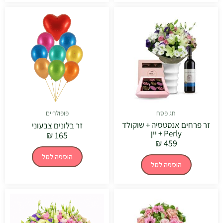
חג פסח
פופולריים
זר פרחים אנסטסיה + שוקולד
זר בלונים צבעוני
Perly + יין
₪
165
₪
459
הוספה לסל
הוספה לסל
טווח
למוצר
מחירים:
זה
יש
עד
מספר