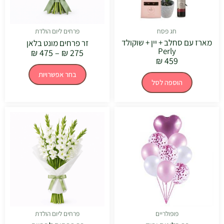
האפשרויו
בעמוד
המוצר
חג פסח
פרחים ליום הולדת
מארז עם סחלב + יין + שוקולד
זר פרחים מונט בלאן
Perly
₪
475
–
₪
275
₪
459
בחר אפשרויות
הוספה לסל
טווח
למוצר
מחירים:
זה
יש
עד
מספר
סוגים.
ניתן
לבחור
את
האפשרויו
בעמוד
המוצר
פופולריים
פרחים ליום הולדת