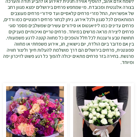
לשמח אדם אהוב, להוסיף אווירה חגיגית לאירוע או להביע תודה והערכה
בצורה אלגנטית ומכובדת. מי שמחפש פרחים בירושלים ימצא מגוון רחב
של אפשרויות, החל מזרי פרחים קלאסיים ועד סידורי פרחים מעוצבים
המותאמים לכל סגנון ולכל אירוע. ניתן לבחור פרחים רומנטיים כמו ורדים,
פרחים עדינים כמו ליזיאנטוס או סידורים עשירים שמשלבים מספר סוגי
פרחים ליצירת מראה מרשים במיוחד. פרחים טריים ואיכותיים מעניקים
תחושת טבע ורעננות לכל חלל והופכים כל מחווה קטנה לרגע משמעותי.
בין אם מדובר ביום הולדת, יום נישואין, חג, אירוע משפחתי או מחווה
ספונטנית, פרחים בירושלים הם דרך מושלמת להעלות חיוך וליצור חוויה
מרגשת. בחירה בזר פרחים מתאים יכולה להפוך כל רגע פשוט לזיכרון יפה
ומיוחד.
טווח
טווח
למוצר
למוצר
מחירים:
מחירים:
זה
זה
יש
יש
עד
עד
מספר
מספר
סוגים.
סוגים.
ניתן
ניתן
לבחור
לבחור
את
את
האפשרויות
האפשרויו