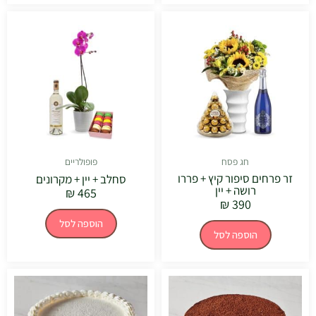
חג פסח
פופולריים
זר פרחים סיפור קיץ + פררו
סחלב + יין + מקרונים
רושה + יין
₪
465
₪
390
הוספה לסל
הוספה לסל
טווח
טווח
למוצר
למוצר
מחירים:
מחירים:
זה
זה
יש
יש
עד
עד