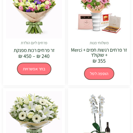
סוגים.
ניתן
לבחור
את
האפשרויו
בעמוד
המוצר
משלוחי מנות
פרחים ליום הולדת
זר פרחים רגשות חמים + Merci
זר פרחים רכות מפנקת
+ שוקולד
₪
450
–
₪
240
₪
355
בחר אפשרויות
הוספה לסל
טווח
למוצר
מחירים:
זה
יש
עד
מספר
סוגים.
ניתן
לבחור
את