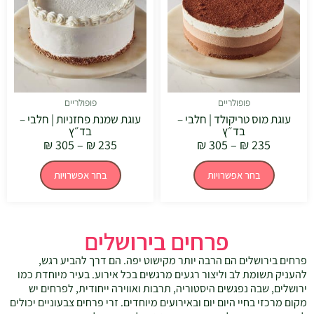
מספר
מספר
סוגים.
סוגים.
ניתן
ניתן
לבחור
לבחור
את
את
האפשרויות
האפשרויו
בעמוד
בעמוד
המוצר
המוצר
פופולריים
פופולריים
עוגת מוס טריקולד | חלבי –
עוגת שמנת פחזניות | חלבי –
בד״ץ
בד״ץ
₪
305
–
₪
235
₪
305
–
₪
235
בחר אפשרויות
בחר אפשרויות
פרחים בירושלים
פרחים בירושלים הם הרבה יותר מקישוט יפה. הם דרך להביע רגש,
להעניק תשומת לב וליצור רגעים מרגשים בכל אירוע. בעיר מיוחדת כמו
ירושלים, שבה נפגשים היסטוריה, תרבות ואווירה ייחודית, לפרחים יש
מקום מרכזי בחיי היום יום ובאירועים מיוחדים. זרי פרחים צבעוניים יכולים