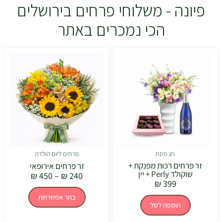
פיונה - משלוחי פרחים בירושלים
הכי נמכרים באתר
טווח
למוצר
מחירים:
זה
יש
עד
מספר
סוגים.
ניתן
לבחור
את
האפשרויו
בעמוד
המוצר
חג פסח
פרחים ליום הולדת
זר פרחים רכות מפנקת +
זר פרחים אירופאי
שוקולד Perly + יין
₪
450
–
₪
240
₪
399
בחר אפשרויות
הוספה לסל