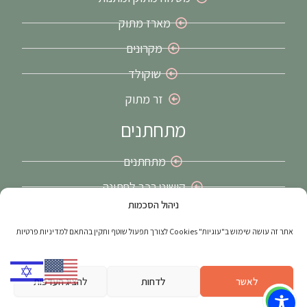
מארז מתוק
מקרונים
שוקולד
זר מתוק
מתחתנים
מתחתנים
קישוט רכב לחתונה
ניהול הסכמות
זרי כלה בירושלים
אתר זה עושה שימוש ב"עוגיות" Cookies לצורך תפעול שוטף ותקין בהתאם למדיניות פרטיות
האתר נבנה ע"י
web4all
הבית הישראלי לפרסום באינטרנט בע"מ | מקודם
על ידי
חברת דיגיטל
– פוש דיגיטל
לאשר
לדחות
להציג העדפות
מפת אתר