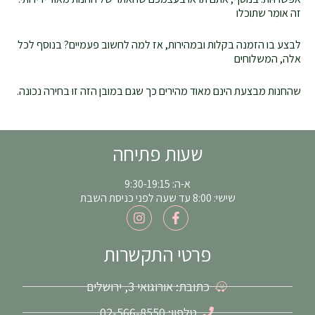
זה אומר שתוכלו
לבצע בו הזמנה בקלות ובמהירות, אז למה לחשוב פעמיים? בנוסף לכל
אלה, המשלוחים
שהחנות מבצעת הינם מאוד מהירים כך שגם במובן הזה זו בחירה נכונה.
שעות פתיחה
א-ה: 9:30-19:15
שישי: 8:00 עד שעה לפני כניסת השבת
I
F
n
a
s
c
t
e
פרטי התקשרות
a
b
g
o
כתובת: אורוגואי 3, ירושלים
r
o
a
k
m
-
טלפון: 02-566-8550