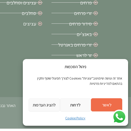
פרחים
עציצים וסחלבים
זרי פרחים
סחלבים
סידור פרחים
עציצים
באנצ'ים
זרי פרחים באגרטל
זר לראש
זרי כלה בירושלים
ניהול הסכמות
פרחים ליום הולדת
אתר זה עושה שימוש ב"עוגיות" Cookies לצורך תפעול שוטף ותקין
בהתאם למדיניות פרטיות
לאשר
לדחות
להציג העדפות
האתר נבנה
Cookie Policy