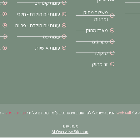
עוגות קינוחים
ב
משלוח מתוק
עוגות יום הולדת - חלבי
ב
ומתנות
עוגות יום הולדת - פרווה
ב
מארז מתוק
עוגות פס
ז
מקרונים
עוגות אישיות
ב
שוקולד
זר מתוק
 ע"י
web4all
הבית הישראלי לפרסום באינטרנט בע"מ | מקודם על ידי
חברת דיגיטל
– פ
מפת אתר
AI Overview Sitemap