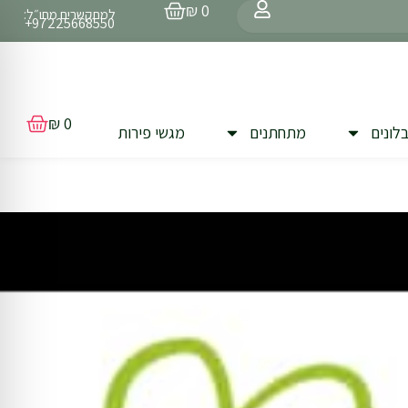
עגלת
₪
0
למתקשרים מחו״ל:
קניות
97225668550+
עגלת
₪
0
לונים
מתחתנים
מגשי פירות
קניות