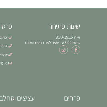
שעות פתיחה
פרטי
א-ה: 9:30-19:15
כתובת: א
שישי: 8:00 עד שעה לפני כניסת השבת
טלפון: 6-8550
I
F
n
a
טלפון: 1-5497
s
c
t
e
אימייל: s55@gmail.com
a
b
g
o
r
o
a
k
m
-
f
פרחים
עציצים וסחלב