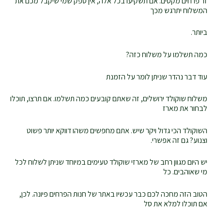
זר פרחים מקסים. אם תשקיעו בכל אלה, אין ספק שמי שיקבל מכם את
המשלוח יתרגש מכך
ביותר.
כמה תשלמו על משלוח כזה?
עוד דבר נהדר שניתן לומר על הזמנת
משלוח שוקולד ירושלים, זה שאתם קובעים כמה תשלמו. אם תרצו, תוכלו
לבחור את מארז
השוקולד הכי גדול ויקר שיש. אתם מחפשים משהו דווקא יותר פשוט
וצנוע? גם זה אפשרי.
יש היום מגוון רחב של מארזי שוקולד טעימים במיוחד שניתן לשלוח לכל
מי שאוהבים. כל
הטוב הזה מחכה לכם כבר עכשיו באתר של חנות הפרחים פיונה. לכן,
אם תוכלו למלא את סל