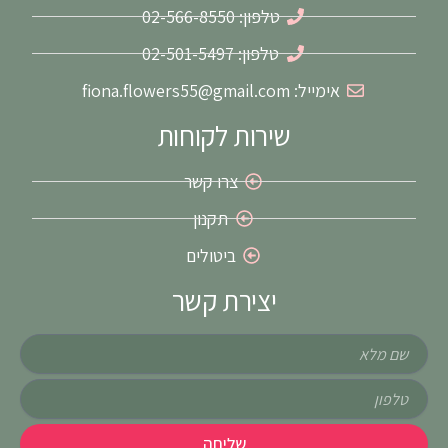
m
-
טלפון: 02-566-8550
f
טלפון: 02-501-5497
אימייל: fiona.flowers55@gmail.com
שירות לקוחות
צרו קשר
תקנון
ביטולים
יצירת קשר
שם
טלפון
שליחה