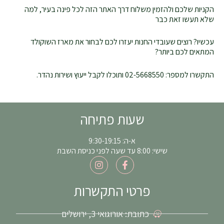
הקניות שלכם ולהזמין משלוח דרך האתר הזה לכל פינה בעיר, למה
שלא תעשו זאת כבר
עכשיו? רוצים שעובדי החנות יעזרו לכם לבחור את מארז השוקולד
המתאים לכם ביותר?
התקשרו למספר: 02-5668550 ותוכלו לקבל ייעוץ ושירות נהדר.
שעות פתיחה
א-ה: 9:30-19:15
שישי: 8:00 עד שעה לפני כניסת השבת
I
F
n
a
s
c
t
e
פרטי התקשרות
a
b
g
o
כתובת: אורוגואי 3, ירושלים
r
o
a
k