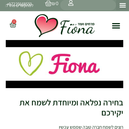
עגלת
ילוג
חיפוש
₪
0
97225668550+
קניות
למתקשרים מחו״ל:
תוכן
0
עגלת
קניות
בחירה נפלאה ומיוחדת לשמח את
יקירכם
רוצים לשמח חברה טובה שממש עכשיו