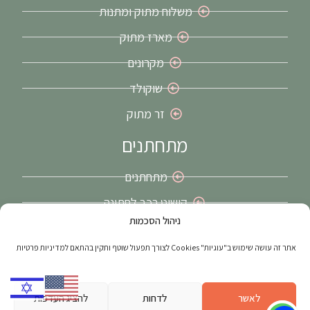
משלוח מתוק ומתנות
מארז מתוק
מקרונים
שוקולד
זר מתוק
מתחתנים
מתחתנים
קישוט רכב לחתונה
ניהול הסכמות
זרי כלה בירושלים
אתר זה עושה שימוש ב"עוגיות" Cookies לצורך תפעול שוטף ותקין בהתאם למדיניות פרטיות
האתר נבנה ע"י
web4all
הבית הישראלי לפרסום באינטרנט בע"מ | מקודם
על ידי
חברת דיגיטל
– פוש דיגיטל
לאשר
לדחות
להציג העדפות