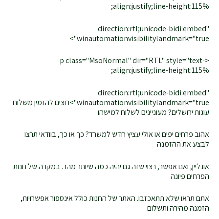
align:justify;line-height:115%;
direction:rtl;unicode-bidi:embed"
winautomationvisibilitylandmark="true">
<p class="MsoNormal" dir="RTL" style="text-
align:justify;line-height:115%;
direction:rtl;unicode-bidi:embed"
winautomationvisibilitylandmark="true">רוצים להזמין משלוח
עוגות ירושלים? מעוניינים לשלוח למישהו
אהוב פרחים יפים או אולי עציץ חדש למשרד? כך או כך, בוודאי תרצו
לבצע את ההזמנה
אונליין, ואם אפשר, רצוי שזה גם יהיה כמה שיותר מהר. במקרה של חנות
הפרחים פיונה
אתם תראו שלא תתאכזבו. האתר של החנות כולל אינספור אפשרויות,
הזמנה מהירה ותשלום