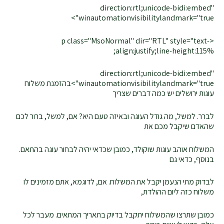
direction:rtl;unicode-bidi:embed"
winautomationvisibilitylandmark="true">
<p class="MsoNormal" dir="RTL" style="text-
align:justify;line-height:115%;
direction:rtl;unicode-bidi:embed"
winautomationvisibilitylandmark="true">בהזמנת משלוח
עוגות ירושלים יש כמה דברים שצריך
לברר. למשל, מה גודל העוגה ובאיזה טעם היא? אם, למשל, ברור לכם
שהאדם שיקבל מכם את
המשלוח אוהב עוגות שוקולד, כמובן שכדאי יהיה לבחור עוגה בהתאם.
בנוסף, כדאי גם
לבדוק מתי הנעמן יקבל את המשלוח. אם, לדוגמא, אתם מזמינים לו
משלוח כזה ליום ההולדת,
כמובן שתרצו שהמשלוח יתקבל בדיוק בתאריך המתאים. מעבר לכל