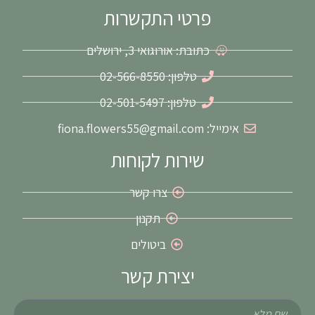
t
e
פרטי התקשרות
a
b
g
o
כתובת: אורוגואי 3, ירושלים
r
o
a
k
m
-
טלפון: 02-566-8550
f
טלפון: 02-501-5497
אימייל: fiona.flowers55@gmail.com
שירות לקוחות
צרו קשר
תקנון
ביטולים
יצירת קשר
שם