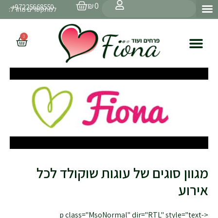
עגלת
ילוג
חיפוש
₪
0
97225668550+
קניות
למתקשרים מחו״ל:
תוכן
0
עגלת
קניות
מגוון סוגים של עוגות שוקולד לכל
אירוע
<p class="MsoNormal" dir="RTL" style="text-