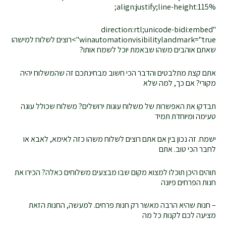
align:justify;line-height:115%;
direction:rtl;unicode-bidi:embed"
winautomationvisibilitylandmark="true">רוצים לשלוח למישהו
שאתם אוהבים משהו שבאמת יוכל לשמח אותו?
אתם קצת מתלבטים והדבר הכי חשוב מבחינתכם זה שהמשלוח יהיה
מקורי? אם כך, למה שלא
תבדקו את האפשרות של משלוח עוגות ירושלים? משלוח שכולל עוגה
טעימה ומיוחדת תמיד
ישמח. זה נכון בין אם אתם רוצים לשלוח משהו כזה לאימא, לאבא או
לחבר הכי טוב. אתם
תוהים היכן תוכלו למצוא מקום שבו מבצעים משלוחים כאלה? הכירו את
חנות הפרחים פיונה
– חנות שהיא הרבה מאשר רק חנות פרחים. למעשה, החנות הזאת
מציעה לכם לקנות כל מה