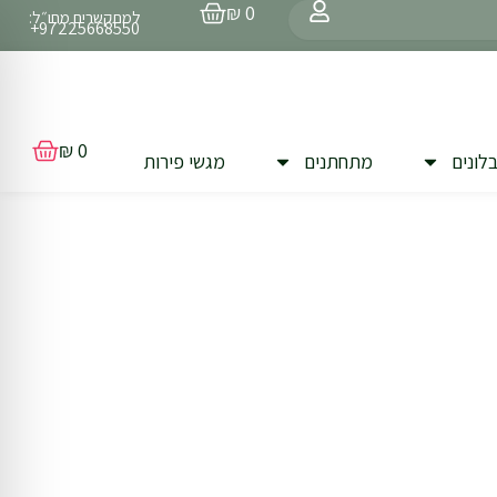
עגלת
₪
0
למתקשרים מחו״ל:
קניות
97225668550+
עגלת
₪
0
לונים
מתחתנים
מגשי פירות
קניות