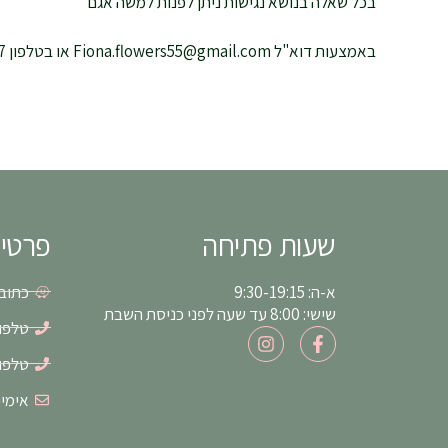
בכל שאלה בנושא נגישות ניתן לפנות למשה אגם
באמצעות דוא"ל Fiona.flowers55@gmail.com או בטלפון 0548098867
שעות פתיחה
פרטי
א-ה: 9:30-19:15
כתובת: א
שישי: 8:00 עד שעה לפני כניסת השבת
טלפון: 6-8550
I
F
n
a
טלפון: 1-5497
s
c
t
e
אימייל: s55@gmail.com
a
b
g
o
r
o