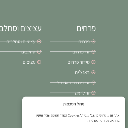
a
k
m
-
f
פרחים
עציצים וסחלב
פרחים
עציצים וסחלבים
זרי פרחים
סחלבים
סידור פרחים
עציצים
באנצ'ים
זרי פרחים באגרטל
זר לראש
זרי כלה בירושלים
ניהול הסכמות
פרחים ליום הולדת
אתר זה עושה שימוש ב"עוגיות" Cookies לצורך תפעול שוטף ותקין
בהתאם למדיניות פרטיות