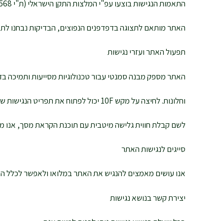
התאמות הנגישות בוצעו עפ"י המלצות התקן הישראלי (ת"י 5568) לנגישות תכנים באינטרנט ברמת AA ומסמך 2.0WCAG הבינלאומי.
האתר מותאם לתצוגה בדפדפנים הנפוצים, הבדיקות נבחנו לתאימות הגבוהה ב
תפעול האתר ועזרי נגישות
האתר מספק מבנה סמנטי עבור טכנולוגיות מסייעות ותמיכה בדפוס השימוש ה
וחלונות. לחיצה על מקש 10F יכול לפתוח את תפריט הנגישות של האתר בכל זמן נתון.
לשם קבלת חווית גלישה מיטבית עם תוכנת הקראת מסך, אנו ממליצים לשימוש 
סייגים לנגישות האתר
אנו עושים מאמצים להנגיש את האתר במלואו ולאפשר לכלל האוכ
יצירת קשר בנושא נגישות