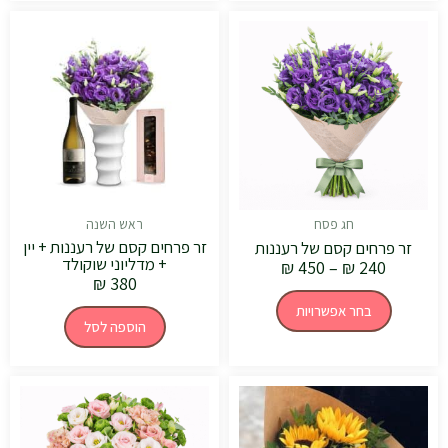
טווח
למוצר
מחירים:
זה
יש
עד
מספר
סוגים.
ניתן
לבחור
את
האפשרויות
בעמוד
המוצר
חג פסח
ראש השנה
זר פרחים קסם של רעננות + יין
זר פרחים קסם של רעננות
+ מדליוני שוקולד
₪
450
–
₪
240
₪
380
בחר אפשרויות
הוספה לסל
טווח
למוצר
מחירים:
זה
יש
עד
מספר