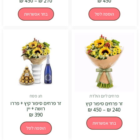
₪
450
–
₪
270
₪
450
הוספה לסל
בחר אפשרויות
טווח
למוצר
מחירים:
זה
יש
עד
מספר
סוגים.
ניתן
לבחור
את
האפשרויות
בעמוד
המוצר
פרחים ליום הולדת
חג פסח
זר פרחים סיפור קיץ + פררו
זר פרחים סיפור קיץ
רושה + יין
₪
450
–
₪
240
₪
390
בחר אפשרויות
הוספה לסל