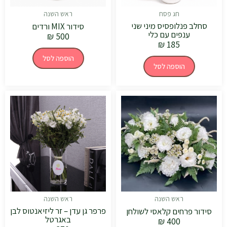
חג פסח
ראש השנה
סחלב פנלופסיס מיני שני
סידור MIX ורדים
ענפים עם כלי
₪
500
₪
185
הוספה לסל
הוספה לסל
ראש השנה
ראש השנה
פרפר גן עדן – זר ליזיאנטוס לבן
סידור פרחים קלאסי לשולחן
באגרטל
₪
400