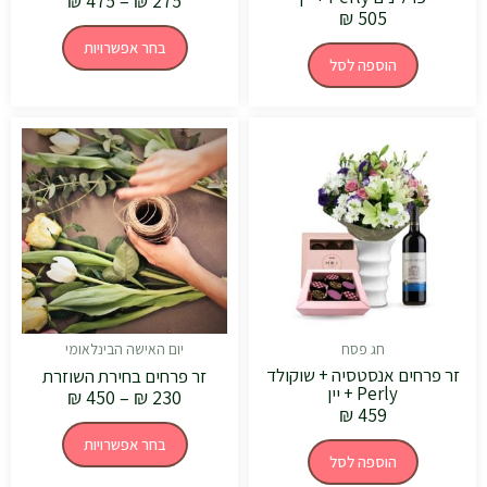
₪
475
–
₪
275
₪
505
בחר אפשרויות
הוספה לסל
טווח
למוצר
מחירים:
זה
יש
עד
מספר
סוגים.
ניתן
לבחור
את
האפשרויות
בעמוד
המוצר
חג פסח
יום האישה הבינלאומי
זר פרחים אנסטסיה + שוקולד
זר פרחים בחירת השוזרת
Perly + יין
₪
450
–
₪
230
₪
459
בחר אפשרויות
הוספה לסל