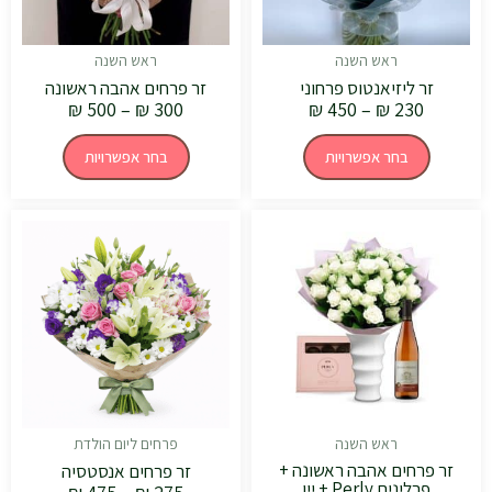
האפשרויות
האפשרויות
בעמוד
בעמוד
המוצר
המוצר
ראש השנה
ראש השנה
זר ליזיאנטוס פרחוני
זר פרחים אהבה ראשונה
₪
500
–
₪
300
₪
450
–
₪
230
בחר אפשרויות
בחר אפשרויות
טווח
למוצר
מחירים:
זה
יש
עד
מספר
סוגים.
ניתן
לבחור
את
האפשרויות
בעמוד
המוצר
ראש השנה
פרחים ליום הולדת
זר פרחים אהבה ראשונה +
זר פרחים אנסטסיה
פרלינים Perly + יין