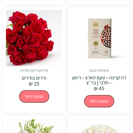
משלוחי מנות
פרחים ליום הולדת
דה קרינה – טעם הארץ – רימון
ורדים בודדים
– חלבי | בד״ץ
₪
25
₪
45
הוספה לסל
הוספה לסל