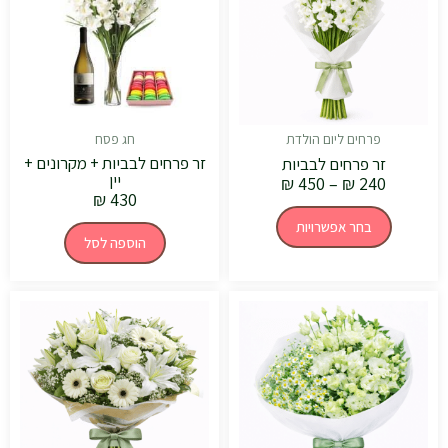
סוגים.
ניתן
לבחור
את
האפשרויות
בעמוד
המוצר
פרחים ליום הולדת
חג פסח
זר פרחים לבביות + מקרונים +
זר פרחים לבביות
יין
₪
450
–
₪
240
₪
430
בחר אפשרויות
הוספה לסל
טווח
טווח
למוצר
למוצר
מחירים:
מחירים:
זה
זה
יש
יש
עד
עד
מספר
מספר
סוגים.
סוגים.
ניתן
ניתן
לבחור
לבחור
את
את