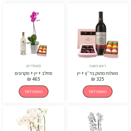
ראש השנה
פופולריים
משלוח מתוק בד״ץ + יין
סחלב + יין + מקרונים
₪
465
₪
325
הוספה לסל
הוספה לסל