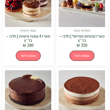
משלוחי מנות
עוגות אישיות
מארז קינוחים ספיישל | חלבי –
מארז 4 עוגות אישיות | חלבי –
בד״ץ
בד״ץ
₪
280
₪
350
הוספה לסל
הוספה לסל
טווח
טווח
למוצר
למוצר
מחירים:
מחירים:
זה
זה
יש
יש
עד
עד
מספר
מספר
סוגים.
סוגים.
ניתן
ניתן
לבחור
לבחור
את
את
האפשרויות
האפשרויות