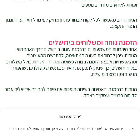
ועוגות לאירועים מיוחדים נוספים.
הגיוון הרחב מאפשר לכל לקוח לבחור פתרון מדויק לפי גודל האירוע, הסגנון
הרצוי והתקציב.
הזמנה נוחה ומשלוחים בירושלים
אחד היתרונות המשמעותיים בהזמנת עוגות בירושלים דרך האתר הוא
הנוחות. ניתן לבחור את העוגה המתאימה, להתרשם מהעיצובים
ומהאפשרויות ולבצע הזמנה בצורה פשוטה ומהירה. השירות כולל משלוחים
באזור ירושלים, כך שניתן לתכנן את האירוע בראש שקט ולדעת שהעוגה
תגיע בזמן ובמצב מושלם.
הנוחות בהזמנה והאמינות בשירות הופכות את פיונה לבחירה אידיאלית עבור
לקוחות פרטיים ועסקיים כאחד.
למה לבחור עוגות בירושלים באתר פיונה
ניהול הסכמות
פיונה משלבת בין עיצוב מוקפד, איכות גבוהה ושירות מקצועי, מתוך הבנה
שעוגה היא חלק משמעותי מכל חגיגה. הקפדה על פרטים קטנים, התאמה
אתר זה עושה שימוש ב"עוגיות" Cookies לצורך תפעול שוטף ותקין בהתאם למדיניות פרטיות
אישית וליווי לאורך תהליך ההזמנה מאפשרים לכל לקוח לקבל מוצר
שמתאים בדיוק לציפיות שלו.