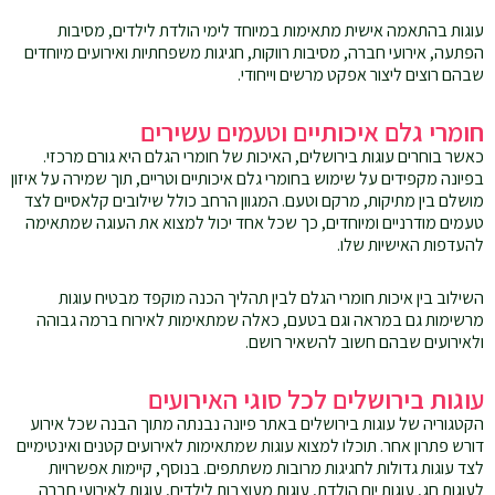
עוגות בהתאמה אישית מתאימות במיוחד לימי הולדת לילדים, מסיבות
הפתעה, אירועי חברה, מסיבות רווקות, חגיגות משפחתיות ואירועים מיוחדים
שבהם רוצים ליצור אפקט מרשים וייחודי.
חומרי גלם איכותיים וטעמים עשירים
כאשר בוחרים עוגות בירושלים, האיכות של חומרי הגלם היא גורם מרכזי.
בפיונה מקפידים על שימוש בחומרי גלם איכותיים וטריים, תוך שמירה על איזון
מושלם בין מתיקות, מרקם וטעם. המגוון הרחב כולל שילובים קלאסיים לצד
טעמים מודרניים ומיוחדים, כך שכל אחד יכול למצוא את העוגה שמתאימה
להעדפות האישיות שלו.
השילוב בין איכות חומרי הגלם לבין תהליך הכנה מוקפד מבטיח עוגות
מרשימות גם במראה וגם בטעם, כאלה שמתאימות לאירוח ברמה גבוהה
ולאירועים שבהם חשוב להשאיר רושם.
עוגות בירושלים לכל סוגי האירועים
הקטגוריה של עוגות בירושלים באתר פיונה נבנתה מתוך הבנה שכל אירוע
דורש פתרון אחר. תוכלו למצוא עוגות שמתאימות לאירועים קטנים ואינטימיים
לצד עוגות גדולות לחגיגות מרובות משתתפים. בנוסף, קיימות אפשרויות
לעוגות חג, עוגות יום הולדת, עוגות מעוצבות לילדים, עוגות לאירועי חברה