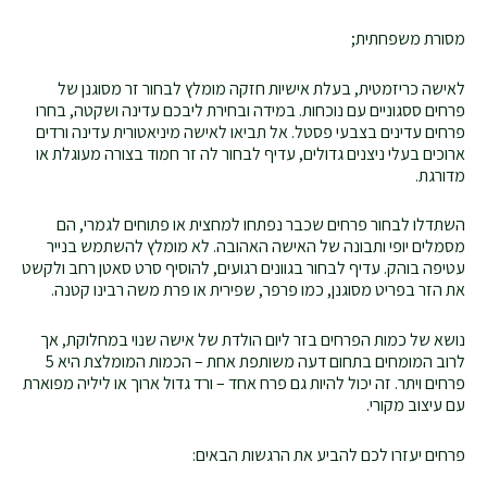
מסורת משפחתית;
לאישה כריזמטית, בעלת אישיות חזקה מומלץ לבחור זר מסוגנן של
פרחים ססגוניים עם נוכחות. במידה ובחירת ליבכם עדינה ושקטה, בחרו
פרחים עדינים בצבעי פסטל. אל תביאו לאישה מיניאטורית עדינה ורדים
ארוכים בעלי ניצנים גדולים, עדיף לבחור לה זר חמוד בצורה מעוגלת או
מדורגת.
השתדלו לבחור פרחים שכבר נפתחו למחצית או פתוחים לגמרי, הם
מסמלים יופי ותבונה של האישה האהובה. לא מומלץ להשתמש בנייר
עטיפה בוהק. עדיף לבחור בגוונים רגועים, להוסיף סרט סאטן רחב ולקשט
את הזר בפריט מסוגנן, כמו פרפר, שפירית או פרת משה רבינו קטנה.
נושא של כמות הפרחים בזר ליום הולדת של אישה שנוי במחלוקת, אך
לרוב המומחים בתחום דעה משותפת אחת – הכמות המומלצת היא 5
פרחים ויתר. זה יכול להיות גם פרח אחד – ורד גדול ארוך או ליליה מפוארת
עם עיצוב מקורי.
פרחים יעזרו לכם להביע את הרגשות הבאים: