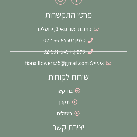
n
a
s
c
t
e
פרטי התקשרות
a
b
g
o
כתובת: אורוגואי 3, ירושלים
r
o
a
k
m
-
טלפון: 02-566-8550
f
טלפון: 02-501-5497
אימייל: fiona.flowers55@gmail.com
שירות לקוחות
צרו קשר
תקנון
ביטולים
יצירת קשר