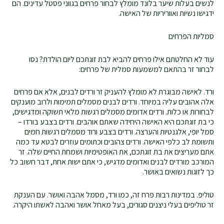
לנשים בעלות שיער בלונד מומלץ לבחור פרחים בגווני פסטל עדינים. הם
ידגישו נשיות ואווריריות של האישה.
סמליות הפרחים
עוד לא החלטתם אילו פרחים להביא לבת זוגתכם ליום הולדת? נסו
לבחור זר בהתאם למשמעות סמלית של פרחים:
ורד. לאישה מבוגרת לא מומלץ להעניק זר ורדים לבנים, אלא אם פרחים
אלה אהובים עליה במיוחד. ורדים לבנים מסמלים תמימות ולרוב מוענקים
לבחורות או כלות. ורדים אדומים מסמלים רגשות מלאי תשוקה ומדגישים,
כי בת זוגתכם היא האישה היחידה שאתם אוהבים. ורדים בצבע בורדו –
סמל יופי, אלגנטיות והערצה. ורדים בצבע ורוד מסמלים רגשות חמים
ותשומת לב כלפי האישה. ורדים צהובים וכתומים עוזרים לבטא עד כמה
אתם מעריצים את בת זוגתכם, את האופטימיות ושמחת החיים שלה. זר
המורכב מורדים לבנים ואדומים מדגיש, כי אתם ישות אחת, דבר חשוב כל
כך לזוגות נשואים באושר.
טוליפ. במדינות רבות פרח זה, כמו ורד, מסמל אהבה ואושר. עם הענקת
זר טוליפים בעלי ניצנים סגורים, בעל מאחל אושר ואהבה לאשתו היקרה.