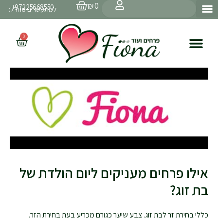
עגלת
ילוג
חיפוש
₪
0
97225668550+
קניות
למתקשרים מחו״ל:
תוכן
0
עגלת
קניות
אילו פרחים מעניקים ליום הולדת של
בת זוג?
כללי בחירת זר לבת זוג. צבע שיער כגורם מכריע בעת בחירת הזר.