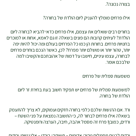
בצורה נכונה?.
אילו פרחים מומלץ להעניק ליום הולדת של בחורה?
בחורים רבים שואלים את עצמם, אילו פרחים כדאי להביא לבחורה ליום
הולדת? לעיתים קרובות הם פונים בשאלה זו גם לאמא, אחות או למוכרים
בחנויות פרחים. בחורות הן כמו כל הפרחים בעולם ומה יכול להיות יפה
יותר, טהור יותר או מושלם יותר מפרח? לכן, כאשר הנכם בוחרים פרחים
לבחורה, עצמו עיניים, חישבו על דמות של אהובתכם והקשיבו למה
שלבכם אומר.
משמעות סמלית של פרחים
למשמעות סמלית של פרחים יש תפקיד חשוב בעת בחירת זר ליום
הולדת של בחורה.
ורד. אם הרגשות שלכם כלפי בחורה חזקים ועמוקים, לא צריך להתעמק
בשאלה אילו פרחים לבחור לה, כי התשובה נמצאת על פני השטח –
ורדים, כמובן! פרח זה מסמל אהבה, חיבה, הערצה ורומנטיקה.
ורדים לבנים מסמלים טהור; אדומים – תשוקה; בורדו – אלגנטיות; ורודים