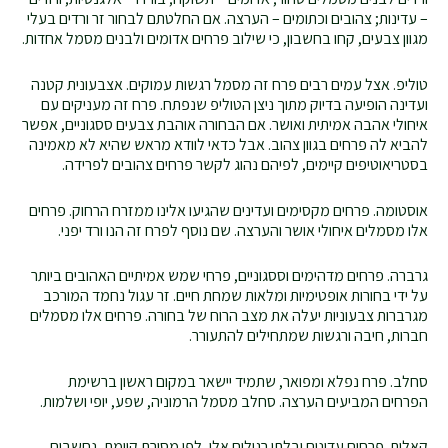
– עדינות; צהובים וכתומים – הערצה. אם החלטתם לבחור זר ורדים בעלי
מגוון צבעים, קחו בחשבון, כי שילוב פרחים אדומים ולבנים מסמל אחדות.
טוליפ. אצל עמים רבים פרח זה מסמל רגשות עמוקים. אצבעונית קטנה
ועדינה הופיעה בדיוק מתוך ניצן הטוליפ שנפתח. פרח זה מעניקים עם
איחולי אהבה אמיתית ואושר. אם הבחורה אוהבת צבעים ססגוניים, אפשר
להביא לה פרחים בגוון צהוב. אבל כדאי לוודא מראש שהיא לא מאמינה
בסטריאוטיפים קיימים, לפיהם נהוג לקשר פרחים צהובים לפרידה.
אוסטומה. פרחים מקסימים ועדינים שהגיעו אלינו ממזרח הרחוק. פרחים
אלו מסמלים איחולי אושר והערצה. שם נוסף לפרח זה הנו ורד יפני.
גרברה. פרחים מדהימים וססגוניים, פרחי שמש אמיתיים האהובים ביותר
על ידי בחורות אופטימיות ומלאות שמחת חיים. זר עגול נחמד המורכב
מגרברות צבעוניות יעלה את מצב הרוח של בחורה. פרחים אלו מסמלים
חברות, חיבה ורגשות שמתחילים להתעורר.
סחלב. פרח נפלא ומפואר, שתמיד יישאר במקום ראשון ברשימת
הפרחים המביעים הערצה. סחלב מסמל הרמוניה, שפע, יופי ושלמות.
קאלות. פרחים עדינים ובלתי רגילים אלו, לפי מסורת קיימת, נחשבים