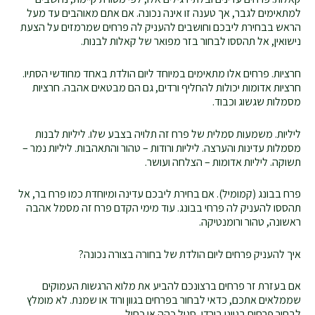
למתאימים לגבר, אך טענה זו אינה נכונה. אם אתם מאוהבים עד מעל
הראש בבחירת ליבכם וחושבים להעניק לה פרחים שמרמזים על הצעת
נישואין, אל תהססו לבחור בזר מפואר של קאלות לבנות.
חרציות. פרחים אלו מתאימים במיוחד ליום הולדת באחד מחודשי הסתיו.
חרציות אדומות יכולות להחליף ורדים, גם הם מבטאים אהבה. חרציות
מסמלות שגשוג וכבוד.
ליליות. משמעות סמלית של פרח זה תלויה בצבע שלו. ליליות לבנות
מסמלות עדינות והערצה. ליליות ורודות – טהור והתאהבות. ליליות נמר –
תשוקה. ליליות אדומות – הצלחה ועושר.
פרח בבונג (קמומיל). אם בחירת ליבכם עדינה ומיוחדת כמו פרח בר, אל
תהססו להעניק לה פרחי בבונג. עוד מימי הקדם פרח זה מסמל אהבה
ראשונה, טהור ורומנטיקה.
איך להעניק פרחים ליום הולדת של בחורה בצורה נכונה?
אם בעזרת זר פרחים ברצונכם להביע את מלוא הרגשות העמוקים
שממלאים אתכם, כדאי לבחור בפרחים בגוון ורוד או שמנת. לא מומלץ
לבחור פרחים בגווני בורדו, סגול כהה או כחול.