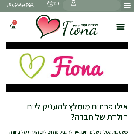
עגלת
ילוג
חיפוש
₪
0
97225668550+
קניות
למתקשרים מחו״ל:
תוכן
0
עגלת
קניות
אילו פרחים מומלץ להעניק ליום
הולדת של חברה?
משמעות סמלית של פרחים. איך להעניק פרחים ליום הולדת של בחורה