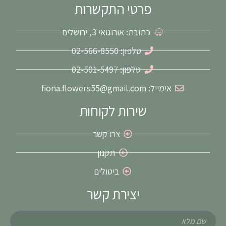
t
e
פרטי התקשרות
a
b
g
o
כתובת: אורוגואי 3, ירושלים
r
o
a
k
m
-
טלפון: 02-566-8550
f
טלפון: 02-501-5497
אימייל: fiona.flowers55@gmail.com
שירות לקוחות
צרו קשר
תקנון
ביטולים
יצירת קשר
שם