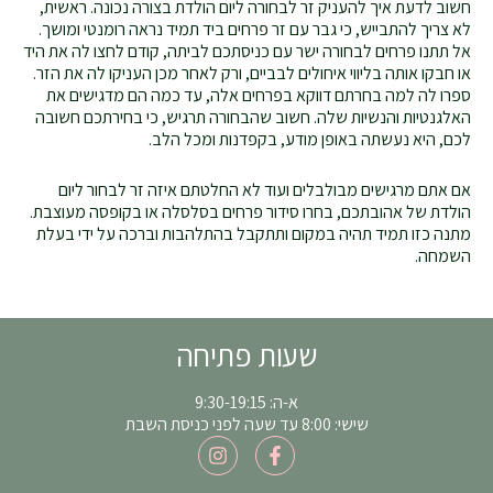
חשוב לדעת איך להעניק זר לבחורה ליום הולדת בצורה נכונה. ראשית,
לא צריך להתבייש, כי גבר עם זר פרחים ביד תמיד נראה רומנטי ומושך.
אל תתנו פרחים לבחורה ישר עם כניסתכם לביתה, קודם לחצו לה את היד
או חבקו אותה בליווי איחולים לבביים, ורק לאחר מכן העניקו לה את הזר.
ספרו לה למה בחרתם דווקא בפרחים אלה, עד כמה הם מדגישים את
האלגנטיות והנשיות שלה. חשוב שהבחורה תרגיש, כי בחירתכם חשובה
לכם, היא נעשתה באופן מודע, בקפדנות ומכל הלב.
אם אתם מרגישים מבולבלים ועוד לא החלטתם איזה זר לבחור ליום
הולדת של אהובתכם, בחרו סידור פרחים בסלסלה או בקופסה מעוצבת.
מתנה כזו תמיד תהיה במקום ותתקבל בהתלהבות וברכה על ידי בעלת
השמחה.
שעות פתיחה
א-ה: 9:30-19:15
שישי: 8:00 עד שעה לפני כניסת השבת
I
F
n
a
s
c